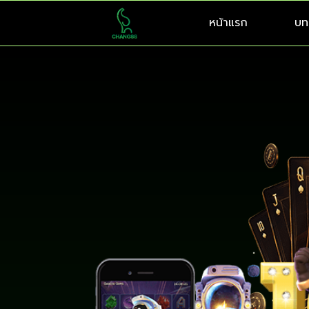
หน้าแรก
บท