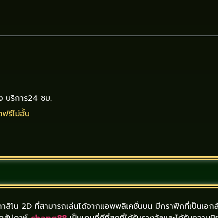
ิง บริการ24 ชม.
รีไม่อั้น
คาสิโน 2D ที่สามารถเล่นได้จากแอพพลิเคชั่นบน มีกราฟิกที่เป็นเอกลั