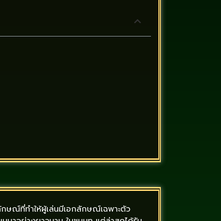
กษณ์ที่ทำให้ผู้เล่นมีเอกลักษณ์เฉพาะตัว