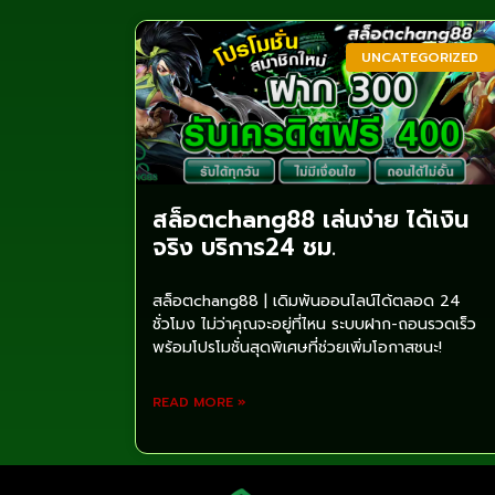
UNCATEGORIZED
สล็อตchang88 เล่นง่าย ได้เงิน
จริง บริการ24 ชม.
สล็อตchang88 | เดิมพันออนไลน์ได้ตลอด 24
ชั่วโมง ไม่ว่าคุณจะอยู่ที่ไหน ระบบฝาก-ถอนรวดเร็ว
พร้อมโปรโมชั่นสุดพิเศษที่ช่วยเพิ่มโอกาสชนะ!
READ MORE »