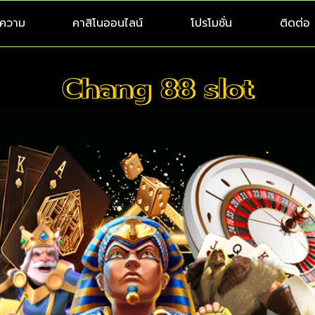
ความ
คาสิโนออนไลน์
โปรโมชั่น
ติดต่อ
Chang 88 slot